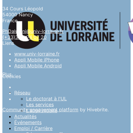
34 Cours Léopold
54000 Nancy
France
PhDalumni@univ-lorraine.fr
(+33)3 72 74 07 20
Liens
www.univ-lorraine.fr
Appli Mobile iPhone
Appli Mobile Android
Plus
Cookies
Réseau
Le doctorat à l'UL
Les services
Community engagement platform
by Hivebrite.
L'appli mobile
Actualités
Événements
Emploi / Carrière