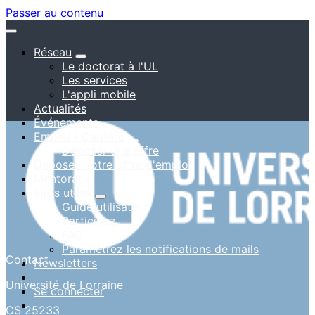
Passer au contenu
Réseau
Le doctorat à l'UL
Les services
L'appli mobile
Actualités
Événements
Emploi / Carrière
Déposer une offre
Déposez votre offre d'emploi
Mentorat
Infos utiles
Guide utilisateur
Participez
FAQ
Paramétrez les notifications de mails
Contact
Newsletters
Université de Lorraine
Se connecter
CS 25233