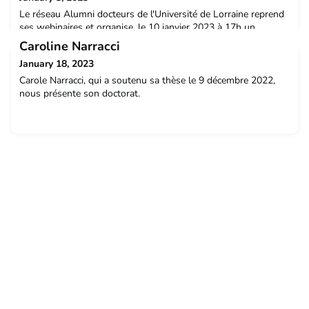
Le réseau Alumni docteurs de l'Université de Lorraine reprend
ses webinaires et organise, le 10 janvier 2023 à 17h un
afterwork dédié à la poursuite de carrières des docteurs dans
Caroline Narracci
le secteur privé.
January 18, 2023
Carole Narracci, qui a soutenu sa thèse le 9 décembre 2022,
nous présente son doctorat.