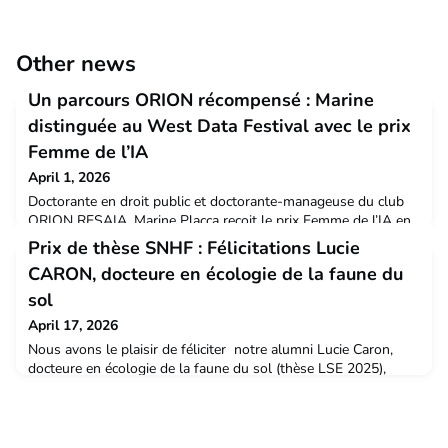
Other news
Un parcours ORION récompensé : Marine
distinguée au West Data Festival avec le prix
Femme de l’IA
April 1, 2026
Doctorante en droit public et doctorante-manageuse du club
ORION RESAIA, Marine Placca reçoit le prix Femme de l’IA en
Recherche 2026. Un parcours qui illustre comment le
Prix de thèse SNHF : Félicitations Lucie
programme ORION peut devenir un véritable tremplin pour
CARON, docteure en écologie de la faune du
s’engager en recherche sur des enjeux au cœur de la
société.C’est grâce au club ORION EFNUM que Marine Placca
sol
découvre la recherche en 2023, au sein de la Chaire «
April 17, 2026
Économie,
Nous avons le plaisir de féliciter notre alumni Lucie Caron,
docteure en écologie de la faune du sol (thèse LSE 2025),
récemment distinguée par un prix de thèse de la Société
Nationale d’Horticulture de France (SNHF).Chaque année, la
SNHF récompense des travaux doctoraux en lien avec une
thématique spécifique. Pour l’édition 2026, le thème retenu : «