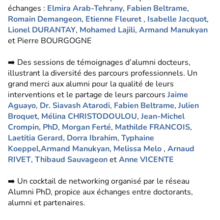
échanges :
Elmira Arab-Tehrany
,
Fabien Beltrame
,
Romain Demangeon
,
Etienne Fleuret
,
Isabelle Jacquot
,
Lionel DURANTAY
,
Mohamed Lajili
,
Armand Manukyan
et Pierre BOURGOGNE
➡️ Des sessions de témoignages d’alumni docteurs,
illustrant la diversité des parcours professionnels. Un
grand merci aux alumni pour la qualité de leurs
interventions et le partage de leurs parcours
Jaime
Aguayo
,
Dr. Siavash Atarodi
,
Fabien Beltrame
,
Julien
Broquet
,
Mélina CHRISTODOULOU
,
Jean-Michel
Crompin, PhD
,
Morgan Ferté
,
Mathilde FRANCOIS
,
Laetitia Gerard,
Dorra Ibrahim
,
Typhaine
Koeppel
,
Armand Manukyan
,
Melissa Melo
,
Arnaud
RIVET
,
Thibaud Sauvageon
et
Anne VICENTE
➡️ Un cocktail de networking organisé par le réseau
Alumni PhD, propice aux échanges entre doctorants,
alumni et partenaires.