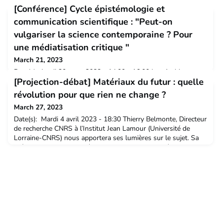
[Conférence] Cycle épistémologie et
communication scientifique : "Peut-on
vulgariser la science contemporaine ? Pour
une médiatisation critique "
March 21, 2023
Date(s): Jeudi 30 mars 2023 - 14:00 - 16:00 Les Archives
[Projection-débat] Matériaux du futur : quelle
Henri-Poincaré et le pôle Culture, Sciences avec et pour la
Société de l'Université de Lorraine organisent depuis 2022 un
révolution pour que rien ne change ?
cycle de conférences d'épistémologues, historien·ne·s,
March 27, 2023
philosophes, sociologues, à destination des
professionnel·le·s de la communication scientifique. Le but de
Date(s): Mardi 4 avril 2023 - 18:30 Thierry Belmonte, Directeur
ce cycle, qui entre dans le cadre des rendez-vous Science
de recherche CNRS à l’Institut Jean Lamour (Université de
Lorraine-CNRS) nous apportera ses lumières sur le sujet. Sa
présentation sera illustrée par de nombreuses vidéos.Dans une
période de transition écologique où les nouveaux paradigmes
se succèdent comme autant de révolutions nécessaires à la
conservation de notre planète, les m