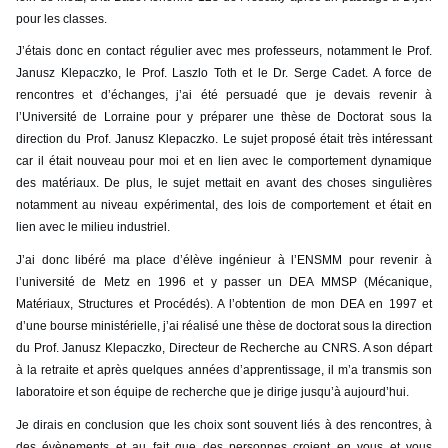
pour les classes.
J’étais donc en contact régulier avec mes professeurs, notamment le Prof.
Janusz Klepaczko, le Prof. Laszlo Toth et le Dr. Serge Cadet. A force de
rencontres et d’échanges, j’ai été persuadé que je devais revenir à
l’Université de Lorraine pour y préparer une thèse de Doctorat sous la
direction du Prof. Janusz Klepaczko. Le sujet proposé était très intéressant
car il était nouveau pour moi et en lien avec le comportement dynamique
des matériaux. De plus, le sujet mettait en avant des choses singulières
notamment au niveau expérimental, des lois de comportement et était en
lien avec le milieu industriel.
J’ai donc libéré ma place d’élève ingénieur à l’ENSMM pour revenir à
l’université de Metz en 1996 et y passer un DEA MMSP (Mécanique,
Matériaux, Structures et Procédés). A l’obtention de mon DEA en 1997 et
d’une bourse ministérielle, j’ai réalisé une thèse de doctorat sous la direction
du Prof. Janusz Klepaczko, Directeur de Recherche au CNRS. A son départ
à la retraite et après quelques années d’apprentissage, il m’a transmis son
laboratoire et son équipe de recherche que je dirige jusqu’à aujourd’hui.
Je dirais en conclusion que les choix sont souvent liés à des rencontres, à
des évènements et au fait que des personnes croient en vous et vous