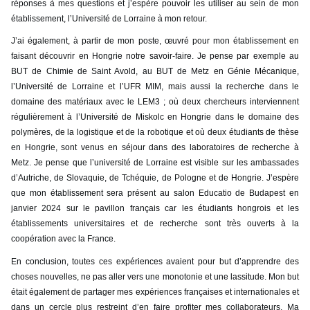
réponses à mes questions et j’espère pouvoir les utiliser au sein de mon
établissement, l’Université de Lorraine à mon retour.
J’ai également, à partir de mon poste, œuvré pour mon établissement en
faisant découvrir en Hongrie notre savoir-faire. Je pense par exemple au
BUT de Chimie de Saint Avold, au BUT de Metz en Génie Mécanique,
l’Université de Lorraine et l’UFR MIM, mais aussi la recherche dans le
domaine des matériaux avec le LEM3 ; où deux chercheurs interviennent
régulièrement à l’Université de Miskolc en Hongrie dans le domaine des
polymères, de la logistique et de la robotique et où deux étudiants de thèse
en Hongrie, sont venus en séjour dans des laboratoires de recherche à
Metz. Je pense que l’université de Lorraine est visible sur les ambassades
d’Autriche, de Slovaquie, de Tchéquie, de Pologne et de Hongrie. J’espère
que mon établissement sera présent au salon Educatio de Budapest en
janvier 2024 sur le pavillon français car les étudiants hongrois et les
établissements universitaires et de recherche sont très ouverts à la
coopération avec la France.
En conclusion, toutes ces expériences avaient pour but d’apprendre des
choses nouvelles, ne pas aller vers une monotonie et une lassitude. Mon but
était également de partager mes expériences françaises et internationales et
dans un cercle plus restreint d’en faire profiter mes collaborateurs. Ma