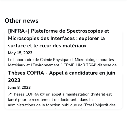
Other news
[INFRA+] Plateforme de Spectroscopies et
Microscopies des Interfaces : explorer la
surface et le cœur des matériaux
May 15, 2023
Le Laboratoire de Chimie Physique et Microbiologie pour les
Matériaux et l’Environnement (LCPME, UMR 7564) dispose de
la plateforme Spectroscopies et Microscopies des Interfaces
Thèses COFRA - Appel à candidature en juin
(SMI) regroupant des techniques spectroscopiques et
2023
microscopiques permettant de sonder la réactivité des surfaces
et des interfaces. LUEInfra+infrastructure de
June 8, 2023
rechercherecherche_ULLCPMEMateraliaNos laboratoires
📍Thèses COFRA 👉 un appel à manifestation d’intérêt est
lancé pour le recrutement de doctorants dans les
administrations de la fonction publique de l’État.L’objectif des
COFRA est de faciliter la réalisation de thèses au sein des
administrations de l’État, dans le cadre de contrats de
recherche du même nom.La première vague de
l’expérimentation a permis de conclure une dizaine de COFRA