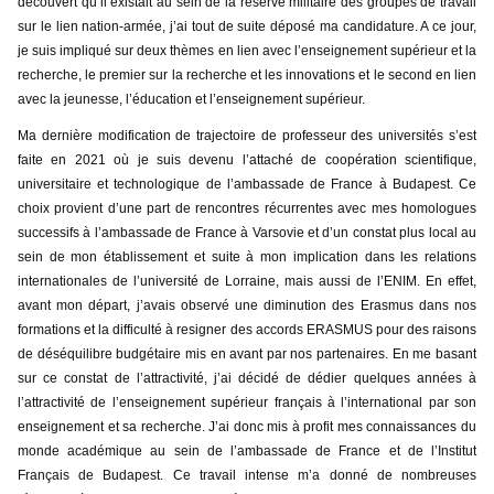
découvert qu’il existait au sein de la réserve militaire des groupes de travail
sur le lien nation-armée, j’ai tout de suite déposé ma candidature. A ce jour,
je suis impliqué sur deux thèmes en lien avec l’enseignement supérieur et la
recherche, le premier sur la recherche et les innovations et le second en lien
avec la jeunesse, l’éducation et l’enseignement supérieur.
Ma dernière modification de trajectoire de professeur des universités s’est
faite en 2021 où je suis devenu l’attaché de coopération scientifique,
universitaire et technologique de l’ambassade de France à Budapest. Ce
choix provient d’une part de rencontres récurrentes avec mes homologues
successifs à l’ambassade de France à Varsovie et d’un constat plus local au
sein de mon établissement et suite à mon implication dans les relations
internationales de l’université de Lorraine, mais aussi de l’ENIM. En effet,
avant mon départ, j’avais observé une diminution des Erasmus dans nos
formations et la difficulté à resigner des accords ERASMUS pour des raisons
de déséquilibre budgétaire mis en avant par nos partenaires. En me basant
sur ce constat de l’attractivité, j’ai décidé de dédier quelques années à
l’attractivité de l’enseignement supérieur français à l’international par son
enseignement et sa recherche. J’ai donc mis à profit mes connaissances du
monde académique au sein de l’ambassade de France et de l’Institut
Français de Budapest. Ce travail intense m’a donné de nombreuses