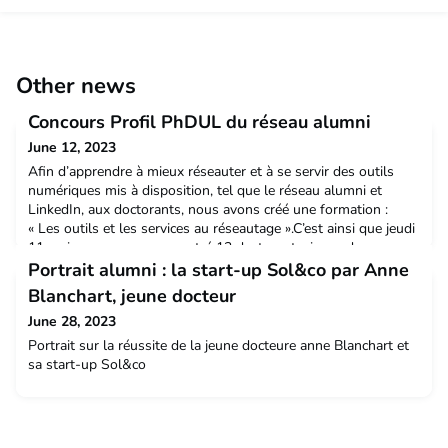
Other news
Concours Profil PhDUL du réseau alumni
June 12, 2023
Afin d’apprendre à mieux réseauter et à se servir des outils
numériques mis à disposition, tel que le réseau alumni et
LinkedIn, aux doctorants, nous avons créé une formation :
« Les outils et les services au réseautage ».C’est ainsi que jeudi
11 mai, nous avons rencontré 13 doctorants, issus de
différentes disciplines, à la BU du campus sciences de Villers-
Portrait alumni : la start-up Sol&co par Anne
lès-Nancy. Avec l’intervention de Gérald
Blanchart, jeune docteur
June 28, 2023
Portrait sur la réussite de la jeune docteure anne Blanchart et
sa start-up Sol&co