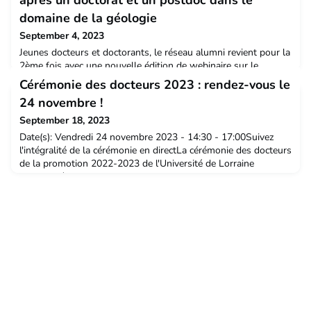
domaine de la géologie
September 4, 2023
Jeunes docteurs et doctorants, le réseau alumni revient pour la
2ème fois avec une nouvelle édition de webinaire sur le
témoignage de docteurs ayant réalisé un Postdoc à l’étranger
Cérémonie des docteurs 2023 : rendez-vous le
dans un domaine de recherche précis.Cette fois-ci on
24 novembre !
s’intéresse au domaine de la géologie.Que sont devenus nos
doctorants après avoir obtenu un doctorat et réalisé un ou
September 18, 2023
plusieurs postdoc dans ce domaine ? Quelle entre
Date(s): Vendredi 24 novembre 2023 - 14:30 - 17:00Suivez
l'intégralité de la cérémonie en directLa cérémonie des docteurs
de la promotion 2022-2023 de l'Université de Lorraine
approche à grands pas !Rendez-vous le 24 novembre prochain
pour suivre le direct dès 15h sur Factuel et ULTV.Pas moins de
150 doctorants issus de nos 8 écoles doctorales recevront leur
diplôme pendant une cérémonie qui réser