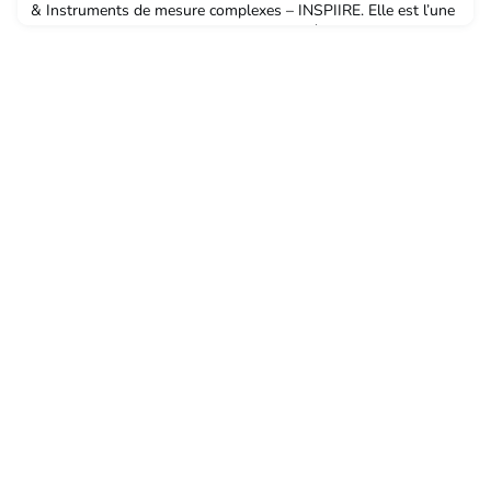
& Instruments de mesure complexes – INSPIIRE. Elle est l’une
des 11 finalistes 2024 du concours Ma thèse en 180 secondes.