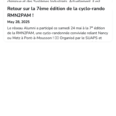
chimique et des Systèmes Industriels. Actuellement, il est
responsable d'innovation pour la cosmétique chez Inabata
Retour sur la 7ème édition de la cyclo-rando
France. Originaire de Colombie, Javier a enrichi son expérience
RMN2PAM !
académique en Europe, notamment en Allemagne et en France,
avant de faire son entrée dans le secteur privé. Dans cet article,
May 28, 2025
Javier répond à nos questions sur s
Le réseau Alumni a participé ce samedi 24 mai à la 7ᵉ édition
de la RMN2PAM, une cyclo-randonnée conviviale reliant Nancy
ou Metz à Pont-à-Mousson ! 🚴‍♀️ Organisé par le SUAPS et
Direction de la Vie Universitaire et de la Culture, cet événement
unique rassemble chaque année étudiants, personnels UL et
leurs familles pour une journée de sport, de rencontres et de
bonne humeur. 🎓 Cette année, le r