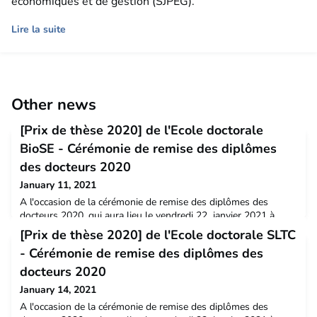
économiques et de gestion (SJPEG).
Lire la suite
Other news
[Prix de thèse 2020] de l'Ecole doctorale
BioSE - Cérémonie de remise des diplômes
des docteurs 2020
January 11, 2021
A l'occasion de la cérémonie de remise des diplômes des
docteurs 2020, qui aura lieu le vendredi 22 janvier 2021 à
14h30 exceptionnellement en ligne, venez découvrir les
[Prix de thèse 2020] de l'Ecole doctorale SLTC
travaux de recherche des 8 docteurs lauréats des prix de thèse
- Cérémonie de remise des diplômes des
de l'Université de Lorraine, ainsi que leurs projets[Prix de thèse
2020] Maud Wieczorek – Ecole doctorale BioSE
docteurs 2020
January 14, 2021
A l'occasion de la cérémonie de remise des diplômes des