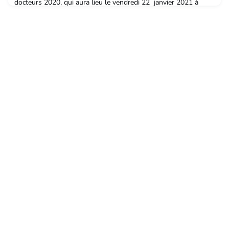
docteurs 2020, qui aura lieu le vendredi 22 janvier 2021 à
14h30 exceptionnellement en ligne, venez découvrir les
travaux de recherche des 8 docteurs lauréats des prix de thèse
de l'Université de Lorraine, ainsi que leurs projets [Prix de
thèse 2020] Julie Primerano – Ecole doctorale SLTC