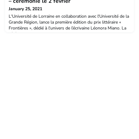
– cérémonie le 2 février
espagnole ou même chinoise et vous av
January 25, 2021
L'Université de Lorraine en collaboration avec l'Université de la
Grande Région, lance la première édition du prix littéraire «
Frontières », dédié à l'univers de l’écrivaine Léonora Miano. La
cérémonie de lancement 100% en ligne aura lieu le mardi 2
février 2020 à 17h en présence de l’autrice.Rencontrez l'autrice
qui nous explique pourquoi il faut se connecter à cette
cérémonie de lancement !Plus