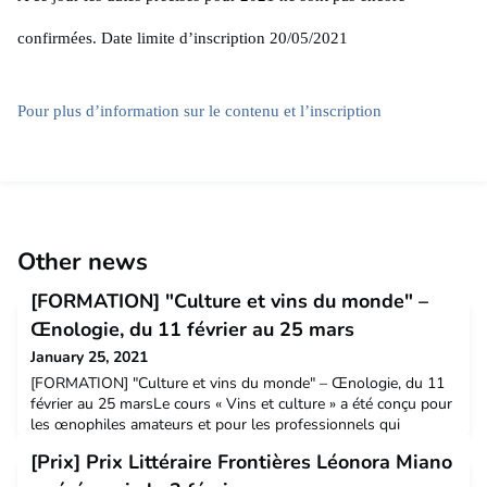
confirmées. Date limite d’inscription 20/05/2021
Pour plus d’information sur le contenu et l’inscription
Other news
[FORMATION] "Culture et vins du monde" –
Œnologie, du 11 février au 25 mars
January 25, 2021
[FORMATION] "Culture et vins du monde" – Œnologie, du 11
février au 25 marsLe cours « Vins et culture » a été conçu pour
les œnophiles amateurs et pour les professionnels qui
travaillent dans le secteur de l’hôtellerie-restauration et dans
[Prix] Prix Littéraire Frontières Léonora Miano
l’univers du vin. Doctorants, Alumni, Vous vous intéressez à la
culture des pays de langue anglaise, allemande, italienne,