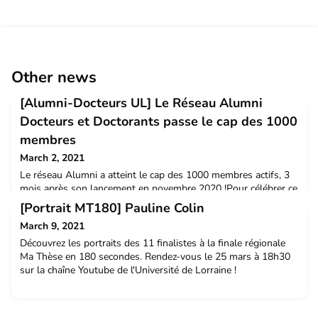
Other news
[Alumni-Docteurs UL] Le Réseau Alumni
Docteurs et Doctorants passe le cap des 1000
membres
March 2, 2021
Le réseau Alumni a atteint le cap des 1000 membres actifs, 3
mois après son lancement en novembre 2020 !Pour célébrer ce
nombre d’adhérents, nous vous proposons de faire une
[Portrait MT180] Pauline Colin
synthèse des différentes actions menées après ces trois
March 9, 2021
premiers mois d’existence.Lire la suite
Découvrez les portraits des 11 finalistes à la finale régionale
Ma Thèse en 180 secondes. Rendez-vous le 25 mars à 18h30
sur la chaîne Youtube de l'Université de Lorraine !