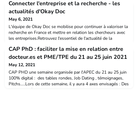
Connecter l'entreprise et la recherche - les
actualités d'Okay Doc
May 6, 2021
L'équipe de Okay Doc se mobilise pour continuer à valoriser la
recherche en France et mettre en relation les chercheurs avec
les entreprises.Retrouvez l'essentiel de l'actualité de la
plateforme Okay Doc, comme : le panorama de l'insertion
CAP PhD : faciliter la mise en relation entre
professionnelle des chercheurs ou les portraits des chercheurs
et des entrepreneurs qui font le lien entre le monde de la
docteur.es et PME/TPE du 21 au 25 juin 2021
recherche et celui des entreprises. P
May 12, 2021
CAP PHD une semaine organisée par l'APEC du 21 au 25 juin
100% digital : des tables rondes, Job Dating , témoignages,
Pitchs…..Lors de cette semaine, il y aura 4 axes envisagés : Des
pitchs croisés de docteurs et de responsables d’entreprises
Valorisation du travail de la thèse : conférences sur l’intérêt de
recruter un docteur et information sur les mesures d’incitation
Des ateliers et conférenc