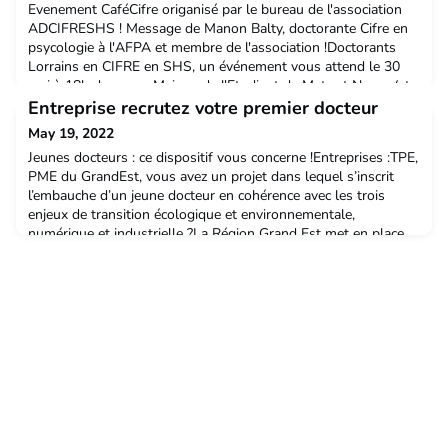
Evenement CaféCifre origanisé par le bureau de l'association
ADCIFRESHS ! Message de Manon Balty, doctorante Cifre en
psycologie à l'AFPA et membre de l'association !Doctorants
Lorrains en CIFRE en SHS, un événement vous attend le 30
mai à 18h dans vos Maison de l'Etudiant de Metz et Nancy (et
oui, pas de jaloux cette fois-ci). 😇📣 Nous sommes heureux de
Entreprise recrutez votre premier docteur
vous annoncer l'arrivée des premiers #Café
May 19, 2022
Jeunes docteurs : ce dispositif vous concerne !Entreprises :TPE,
PME du GrandEst, vous avez un projet dans lequel s’inscrit
l’embauche d’un jeune docteur en cohérence avec les trois
enjeux de transition écologique et environnementale,
numérique et industrielle ?La Région Grand Est met en place
un dispositif d’aide à l’embauche « Recruter votre premier
docteur »Plus, d’infos et dossier de demande d