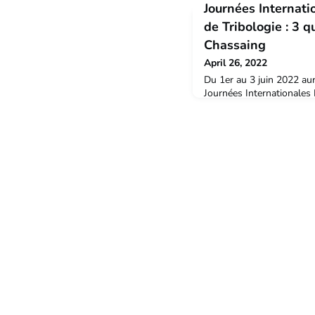
Journées Internat
de Tribologie : 3 
Chassaing
April 26, 2022
Du 1er au 3 juin 2022 au
Journées Internationales
Metz à l'École Nationale 
Organisées par le LEM3 (U
CNRS), elles ont pour voc
communautés scientifique 
et échanger sur les probl
Rencontre avec Guillaum