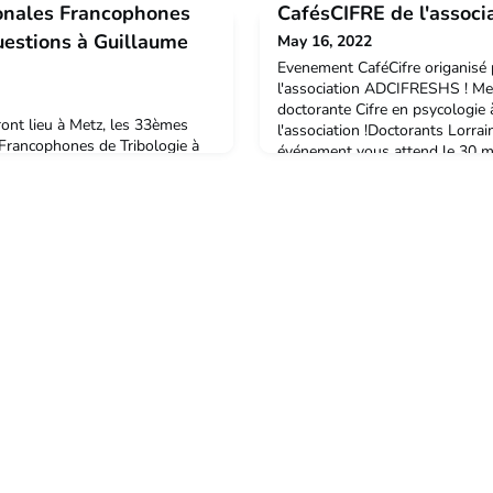
ionales Francophones
CafésCIFRE de l'assoc
questions à Guillaume
May 16, 2022
Evenement CaféCifre origanisé 
l'association ADCIFRESHS ! Me
doctorante Cifre en psycologie
ront lieu à Metz, les 33èmes
l'association !Doctorants Lorr
 Francophones de Tribologie à
événement vous attend le 30 m
des Ingénieurs de Metz (ENIM).
Maison de l'Etudiant de Metz et
niversité de Lorraine et
jaloux cette fois-ci). 😇📣 No
ation de réunir les
annoncer l'arrivée des premiers
et industrielle pour dialoguer
èmes actuels de tribologie.
e Chassain