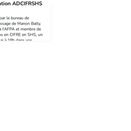
iation ADCIFRSHS
par le bureau de
ssage de Manon Balty,
 à l'AFPA et membre de
ains en CIFRE en SHS, un
ai à 18h dans vos
 Nancy (et oui, pas de
us sommes heureux de vous
 #Café