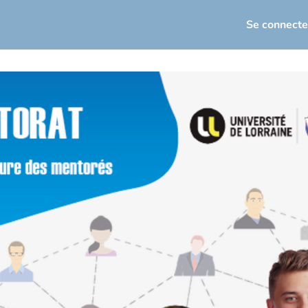
seau
Actualités
Événements
Se connecte
loi / Carrière
osez votre offre d'emploi
torat
Infos utiles
sletters