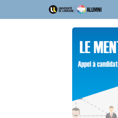
Ré
Emp
Dép
Men
New