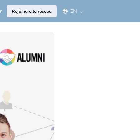
Select an available language
r
EN
Rejoindre le réseau