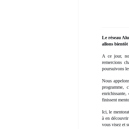
Le réseau Alu
allons bientô
A ce jour, no
remercions ch
poursuivons les
Nous appelons 
programme, c
enrichissante
finissent ment
Ici, le mentora
à en découvrir 
vous visez et