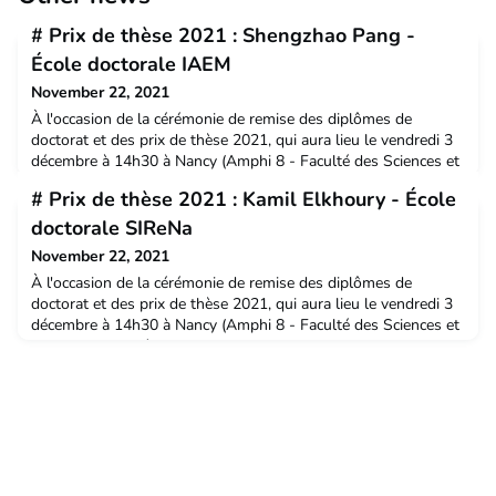
# Prix de thèse 2021 : Shengzhao Pang -
École doctorale IAEM
November 22, 2021
À l'occasion de la cérémonie de remise des diplômes de
doctorat et des prix de thèse 2021, qui aura lieu le vendredi 3
décembre à 14h30 à Nancy (Amphi 8 - Faculté des Sciences et
Technologies), découvrez les travaux de recherche des 8
# Prix de thèse 2021 : Kamil Elkhoury - École
docteurs lauréats des prix de thèse de l'Université de Lorraine.
doctorale SIReNa
November 22, 2021
À l'occasion de la cérémonie de remise des diplômes de
doctorat et des prix de thèse 2021, qui aura lieu le vendredi 3
décembre à 14h30 à Nancy (Amphi 8 - Faculté des Sciences et
Technologies), découvrez les travaux de recherche des 8
docteurs lauréats des prix de thèse de l'Université de Lorraine.