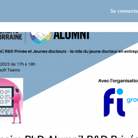
seau
Actualités
Événements
Se connecte
loi / Carrière
osez votre offre d'emploi
torat
Infos utiles
sletters