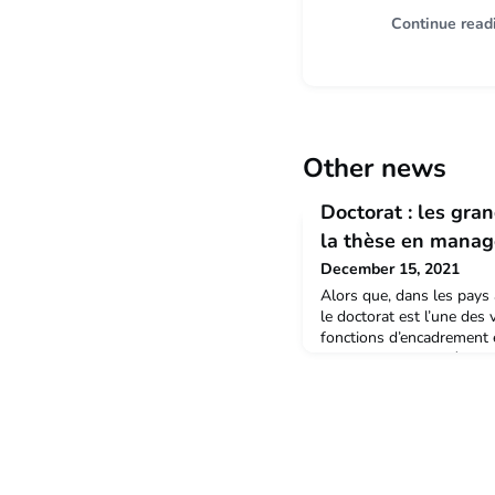
Continue read
Other news
Doctorat : les gra
la thèse en mana
December 15, 2021
Alors que, dans les pay
le doctorat est l’une des
fonctions d’encadrement e
poids des grandes écoles,
tremplin vers les métiers
recherche. De fait, en 20
l’Enseignement de la Ges
que 75 %