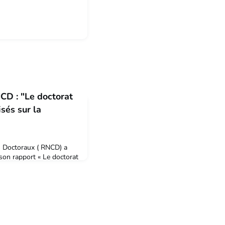
CD : "Le doctorat
isés sur la
s Doctoraux ( RNCD) a
son rapport « Le doctorat
 la formation doctorale
octorantes inscrits en
urs encadrants et
n du doctorat et de
permis de dresser un
 fo