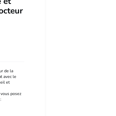
 et
octeur
r de la
t avec le
eil et
s vous posez
: