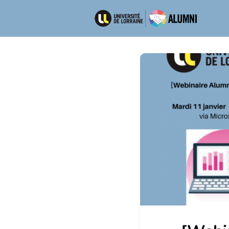
Ré
Emp
Dép
Men
New