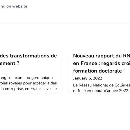
ing on website
ndes transformations de
Nouveau rapport du RN
gement ?
en France : regards cro
formation doctorale "
s anglo-saxons ou germaniques,
January 5, 2022
 voies royales pour accéder à des
Le Réseau National de Collège
n entreprise, en France, avec le
diffusé en début d’année 2022 
 le doctorat reste surtout un
en France : regards croisés sur
 de l’enseignement et de la
».Plus de 11000 doctorants et d
13, la Fondation Nationale pour
doctorat en 2021 et 5800 de le
tion (FNEGE) avait déjà montré
encadrants ont donné leur visio
l'encadrement doctoral. Cela a 
panorama très complet, sous la