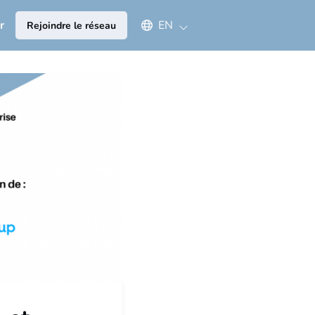
Select an available language
r
EN
Rejoindre le réseau