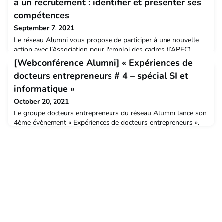
à un recrutement : identifier et présenter ses
compétences
September 7, 2021
Le réseau Alumni vous propose de participer à une nouvelle
action avec l’Association pour l'emploi des cadres (l’APEC).
L’objectif est de vous accompagner à préparer votre stratégie
[Webconférence Alumni] « Expériences de
et votre démarche pour être visible sur le marché de l’emploi.
docteurs entrepreneurs # 4 – spécial SI et
informatique »
October 20, 2021
Le groupe docteurs entrepreneurs du réseau Alumni lance son
4ème évènement « Expériences de docteurs entrepreneurs ».
RDV le mardi 9 novembre à 17h sur Teams ! Rejoignez les 2
docteurs entrepreneurs pour les écouter et échanger avec eux
autour de la création d'entreprise dans le domaine du digital,
technologie de l'information et communication !