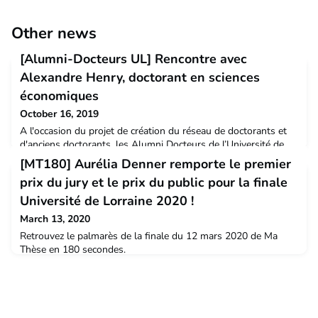
Other news
[Alumni-Docteurs UL] Rencontre avec
Alexandre Henry, doctorant en sciences
économiques
October 16, 2019
A l'occasion du projet de création du réseau de doctorants et
d'anciens doctorants, les Alumni Docteurs de l’Université de
Lorraine, nous vous proposons une série de portraits de
[MT180] Aurélia Denner remporte le premier
doctorants et docteurs. Rencontre avec Alexandre Henry, en fin
prix du jury et le prix du public pour la finale
de thèse au Bureau d’économie théorique et appliquée (BETA) -
Ecole doctorale Sciences juridiques, politiques, économiques et
Université de Lorraine 2020 !
de gestion (SJPEG).Lire la suite
March 13, 2020
Retrouvez le palmarès de la finale du 12 mars 2020 de Ma
Thèse en 180 secondes.