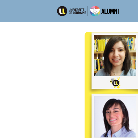
Ré
Emp
Dép
Men
New