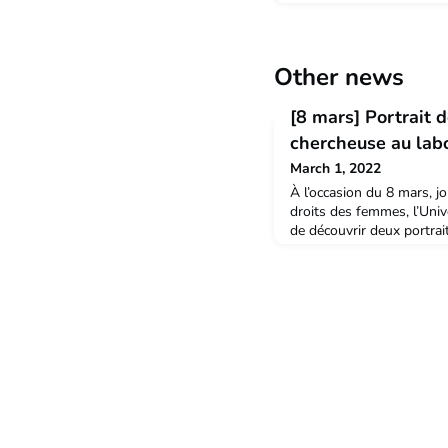
Other news
[8 mars] Portrait 
chercheuse au labo
March 1, 2022
À l’occasion du 8 mars, j
droits des femmes, l’Uni
de découvrir deux portrai
celles qui travaillent au 
Zoom sur Renata Bunoiu,
Équations aux Dérivées Par