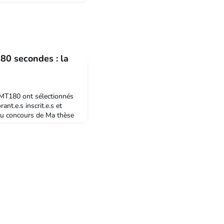
80 secondes : la
MT180 ont sélectionnés
ant.e.s inscrit.e.s et
 du concours de Ma thèse
Rendez-vous le jeudi 10
etzOuvert à tou·te·s, à
éservationUn bus est
part de Nancy – Centre