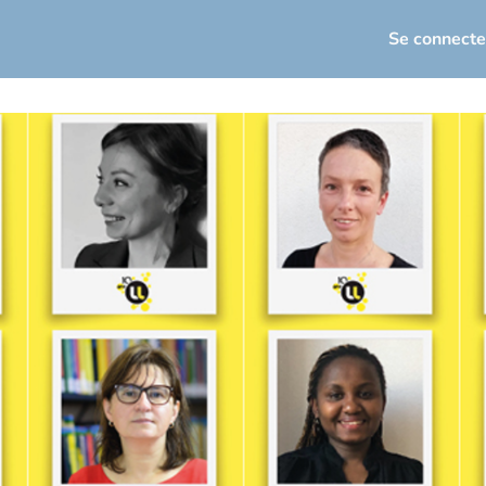
seau
Actualités
Événements
Se connecte
loi / Carrière
osez votre offre d'emploi
torat
Infos utiles
sletters