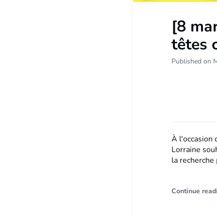
[8 mar
têtes 
Published on 
À l'occasion 
Lorraine sou
la recherche 
Continue read