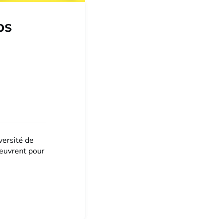
os
versité de
euvrent pour