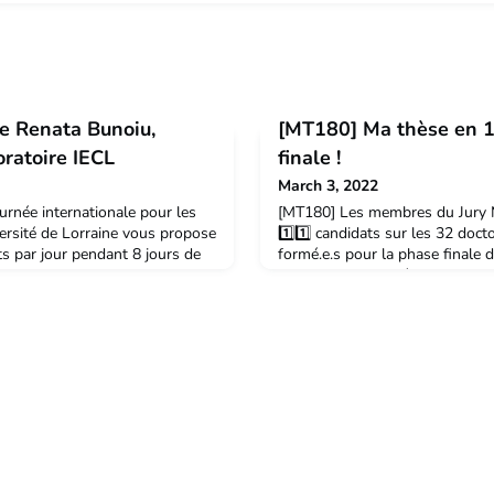
de Renata Bunoiu,
[MT180] Ma thèse en 1
ratoire IECL
finale !
March 3, 2022
ournée internationale pour les
[MT180] Les membres du Jury 
versité de Lorraine vous propose
1️⃣1️⃣ candidats sur les 32 doctor
ts par jour pendant 8 jours de
formé.e.s pour la phase finale
quotidien pour la recherche.
en 180 secondes, édition 2022.
 maîtresse de conférences en
mars 2022 -18h à l’Arsenal de M
tielles à l’IECL – Site de Metz.
partir de 15 ans, gratuit, sur r
affrété pour l’événement au dé
Prouvé vers Metz – Ars