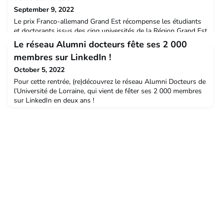
September 9, 2022
Le prix Franco-allemand Grand Est récompense les étudiants
et doctorants issus des cinq universités de la Région Grand Est
auteurs d'un mémoire ou d'une thèse ou porteurs d'un projet
Le réseau Alumni docteurs fête ses 2 000
portant sur une thématique franco-allemande. A l'occasion des
membres sur LinkedIn !
60 ans du traité de l'Elysée, cette seconde édition porte le nom
de " Promotion Konrad Adenauer - Charles de Gaulle".
October 5, 2022
Pour cette rentrée, (re)découvrez le réseau Alumni Docteurs de
l’Université de Lorraine, qui vient de fêter ses 2 000 membres
sur LinkedIn en deux ans !