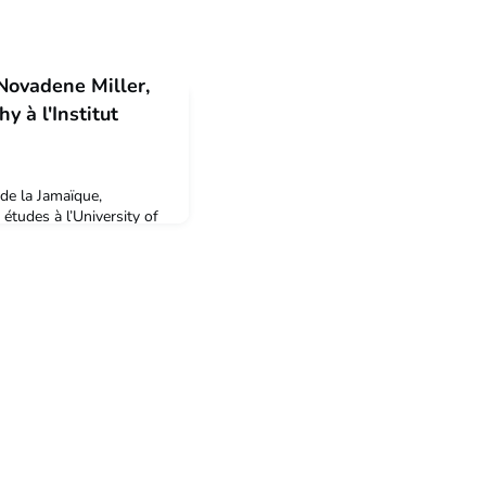
Novadene Miller,
y à l'Institut
de la Jamaïque,
tudes à l’University of
y of Technology où elle
ity and tourism
téresse aux questions de
ent à travers le
ection de
es expériences profess