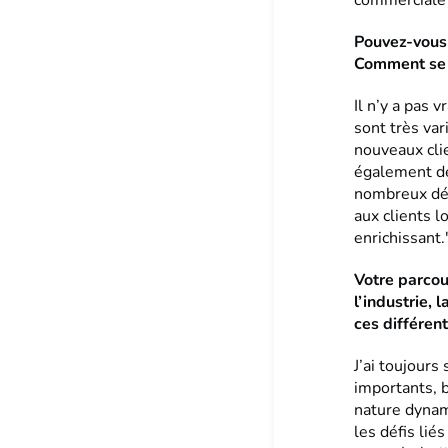
commerciale 
Pouvez-vous 
Comment se 
Il n’y a pas
sont très var
nouveaux clie
également des
nombreux dép
aux clients l
enrichissant.
Votre parcou
l’industrie, 
ces différen
J’ai toujour
importants, b
nature dynam
les défis lié