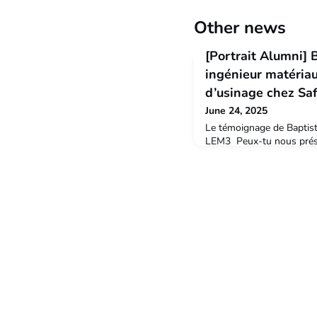
Other news
[Portrait Alumni] 
ingénieur matéria
d’usinage chez Saf
June 24, 2025
Le témoignage de Baptiste
LEM3 Peux-tu nous prése
formation de niveau Bac+5
jusqu’à aujourd’huiJ’ai in
d’Ingénieurs de Metz en 
scientifique. J’ai toujours 
je souhaitais évoluer dan
orienté vers l’ENIM car (j