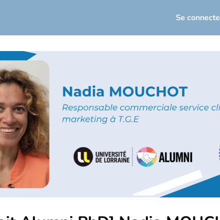
seau
Actualités
Événements
Se connecte
loi / Carrière
osez votre offre d'emploi
torat
Infos utiles
sletters