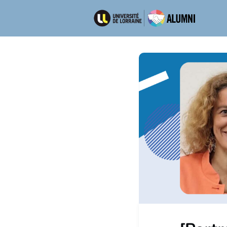
Ré
Emp
Dép
Men
New