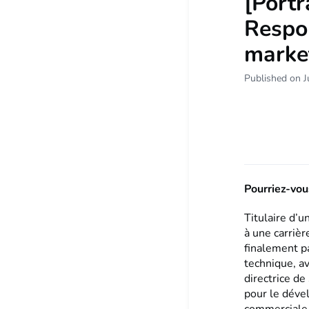
[Port
Respon
market
Published on J
Pourriez-vou
Titulaire d’u
à une carrièr
finalement p
technique, a
directrice de
pour le déve