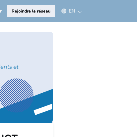
Select an available language
r
EN
Rejoindre le réseau