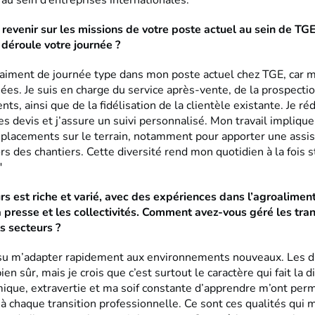
au sein d’entreprises internationales.
revenir sur les missions de votre poste actuel au sein de TG
déroule votre journée ?
 vraiment de journée type dans mon poste actuel chez TGE, car 
iées. Je suis en charge du service après-vente, de la prospecti
nts, ainsi que de la fidélisation de la clientèle existante. Je ré
 devis et j’assure un suivi personnalisé. Mon travail implique
lacements sur le terrain, notamment pour apporter une assis
ors des chantiers. Cette diversité rend mon quotidien à la fois 
"
rs est riche et varié, avec des expériences dans l’agroaliment
la presse et les collectivités. Comment avez-vous géré les tran
ts secteurs ?
s su m’adapter rapidement aux environnements nouveaux. Les 
ien sûr, mais je crois que c’est surtout le caractère qui fait la 
ique, extravertie et ma soif constante d’apprendre m’ont perm
s à chaque transition professionnelle. Ce sont ces qualités qui 