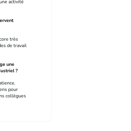
une activité
ervent
core très
es de travail
age une
striel ?
atience.
iens pour
ns collègues