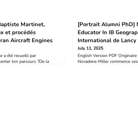
Baptiste Martinet,
[Portrait Alumni PhD] 
ux et procédés
Educator In IB Geograph
ran Aircraft Engines
International de Lancy
July 11, 2025
 a été recueilli par
English Version PDF Originaire 
nter ton parcours ?De la
Novadene Miller commence ses é
, en passant par la thèse,
the West Indies et à l'Universit
tégré l’École Nationale
obtient un bachelor en hospital
1re année, après un bac
Management. Très tôt, elle s’in
été attiré par l’aéronautique, et
développement durable, notamm
s ce domaine. Mon choix s’est
tourisme responsable et la prot
e m’en souvi
l’environnement. “ A travers m