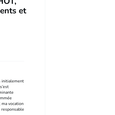
HOT,
ents et
s initialement
s’est
ominante
 nommée
rt ma vocation
e responsable