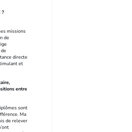
E ?
mes missions
on de
dige
 de
tance directe
stimulant et
aire,
sitions entre
diplômes sont
différence. Ma
is de relever
m’ont