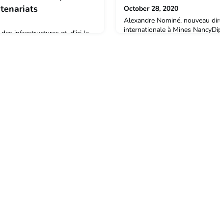
tenariats
October 28, 2020
Alexandre Nominé, nouveau dire
internationale à Mines NancyD
 des infrastructures et, d’ici la
des Matériaux (EEIGM), Alexand
unités de recherche du site
d’un Doctorat en Physique, me
raine, CNRS, INRAE, Inria,
Plasmas» au sein de l’Institut 
AgroParisTech et Georgia Tech
à 2017 il est chercheur à la O
recherche, compétences
Uni), l’université pionnière de 
es, équipements, technologies et
2017 à 2018 il est cherc