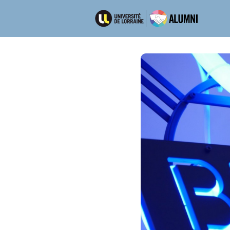
Ré
Emp
Dép
Men
New