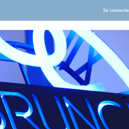
seau
Actualités
Événements
Se connecte
loi / Carrière
osez votre offre d'emploi
torat
Infos utiles
sletters