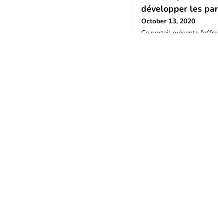
développer les par
October 13, 2020
Ce portail présente l’offre
fin de l’année, celle des 
lorrain (Université de Lor
Inserm, CHRU de Nancy, 
Lorraine) en matière de 
scientifiques et techniqu
ingénierie.