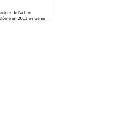
cteur de l’action
iplômé en 2011 en Génie
re Nominé est titulaire
ntion «Physique des
Jean Lamour (IJL). De 2014
pen University (Royaume-
l’enseignement en ligne. De