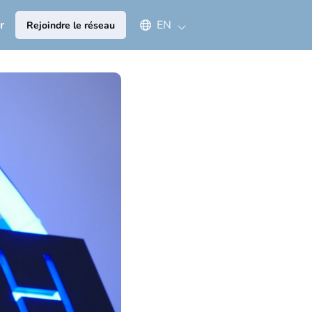
Select an available language
r
EN
Rejoindre le réseau