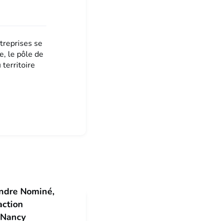
ntreprises se
e, le pôle de
territoire
andre Nominé,
action
 Nancy